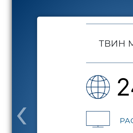
ТВИН 
2
‹
РА