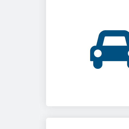
Выходишь утром к
смотришь, а бампе
поцарапан. Заходишь
архив записей и наход
соседа или таксиста и 
восстановлению спра