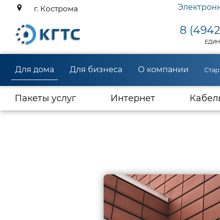
Электрон
г. Кострома
8 (4942
ЕДИН
Для дома
Для бизнеса
О компании
Стар
(current)
Пакеты услуг
Интернет
Кабел