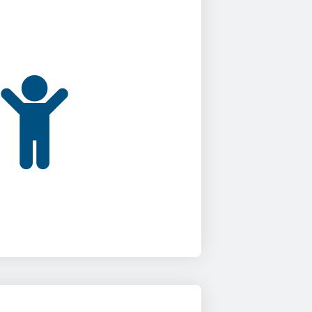
 детской площадке во
 ты на кухне, где окна на
жную сторону выходят.
 планшете или ноутбуке
мотр и спокойно обед
готовишь.