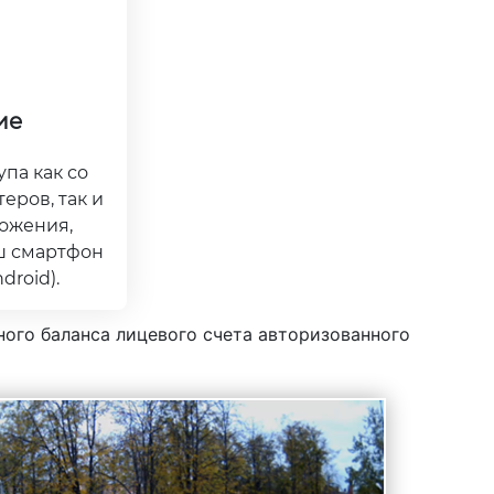
ие
па как со
еров, так и
ожения,
ш смартфон
droid).
ого баланса лицевого счета авторизованного