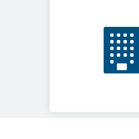
В лифте или на подъез
кто-то рисовать повад
хуже. Установили ан
камеру с режимом ноч
поймали или отпугну