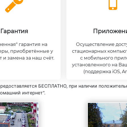
Гарантия
Приложен
енная" гарантия на
Осуществление досту
еры, приобретённые у
стационарных компьют
т и замена за наш счёт.
с мобильного прил
установленного на Ва
(поддержка iOS, An
редоставляется БЕСПЛАТНО, при наличии положительн
Домашний интернет".