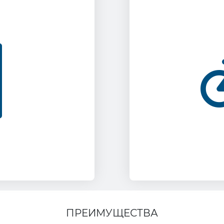
Задумал к
отсутствующих
дной площадке
велоси
ился или чего
"приватизирова
тивандальную
и видит 
ной съемки и
"Внимание!
ли вандала.
дворе" и каме
передумал
ПРЕИМУЩЕСТВА