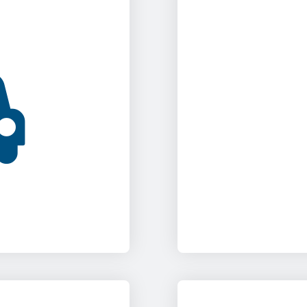
 машине -
Ребёнок на
р смят или
дворе играет, а
 в 7-дневный
противополо
ишь "беглого"
Запускаешь на
"способствуешь"
онлайн прос
ведливости.