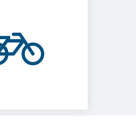
то-то на имущество
 хозяев позариться или
пед из подъезда
ть". Заходит в ваш двор
фирменные таблички
 Видеонаблюдение во
ры висят, развернулся и
. Зачем рисковать?