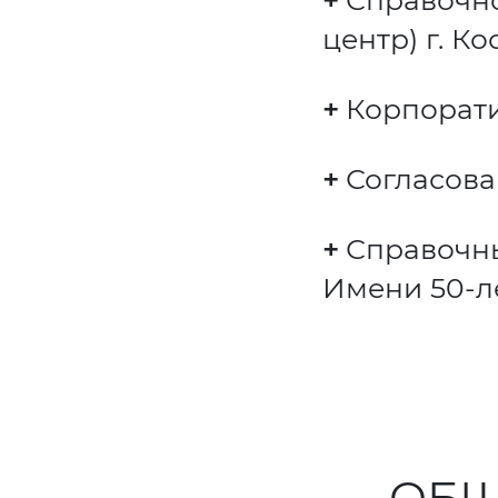
+
Справочно
центр) г. К
+
Корпорат
+
Согласова
+
Справочные
Имени 50-ле
ОБЩ