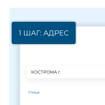
1 ШАГ: АДРЕС
Населенный пункт
КОСТРОМА г.
Улица