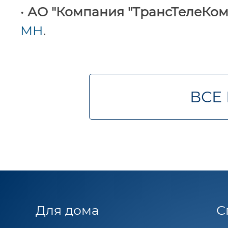
•
АО "Компания "ТрансТелеКо
МН
.
ВСЕ
Для дома
С